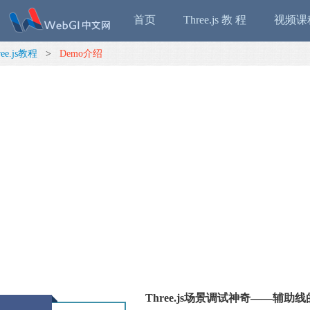
首页
Three.js 教 程
视频课
ree.js教程
>
Demo介绍
Three.js场景调试神奇——辅