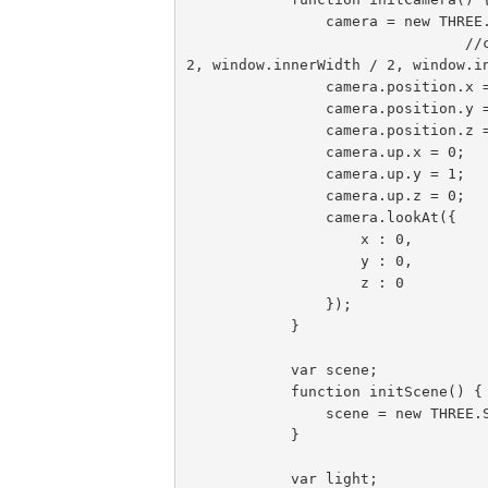
                camera = new THREE.PerspectiveCamera(45, width / height, 1, 10000);

				//camera = new THREE.OrthographicCamera( window.innerWidth / - 
2, window.innerWidth / 2, window.in
                camera.position.x = 0;

                camera.position.y = 0;

                camera.position.z = 600;

                camera.up.x = 0;

                camera.up.y = 1;

                camera.up.z = 0;

                camera.lookAt({

                    x : 0,

                    y : 0,

                    z : 0

                });

            }

            var scene;

            function initScene() {

                scene = new THREE.Scene();

            }

            var light;
