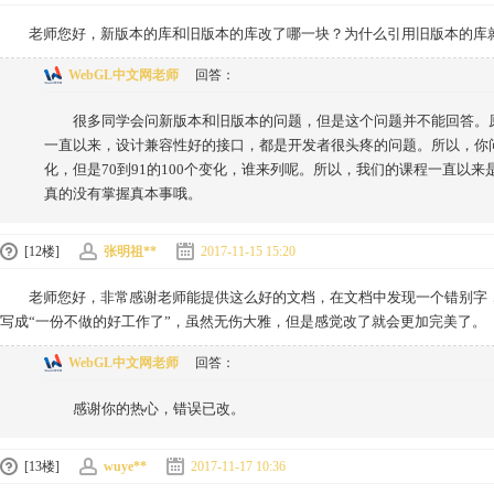
老师您好，新版本的库和旧版本的库改了哪一块？为什么引用旧版本的库
WebGL中文网老师
回答：
很多同学会问新版本和旧版本的问题，但是这个问题并不能回答。原因
一直以来，设计兼容性好的接口，都是开发者很头疼的问题。所以，你问
化，但是70到91的100个变化，谁来列呢。所以，我们的课程一直以
真的没有掌握真本事哦。
[12楼]
张明祖**
2017-11-15 15:20
老师您好，非常感谢老师能提供这么好的文档，在文档中发现一个错别字，
写成“一份不做的好工作了”，虽然无伤大雅，但是感觉改了就会更加完美了。
WebGL中文网老师
回答：
感谢你的热心，错误已改。
[13楼]
wuye**
2017-11-17 10:36