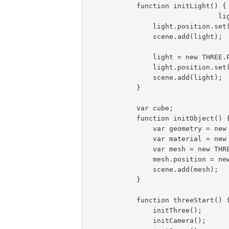
            function initLight() {

				light = new THREE.AmbientLight(0xFF0000);

                light.position.set(100, 100, 200);

                scene.add(light);

                light = new THREE.PointLight(0x00FF00);

                light.position.set(0, 0,300);

                scene.add(light);

            }

            var cube;

            function initObject() {

                var geometry = new THREE.CylinderGeometry( 70,100,200);

                var material = new THREE.MeshLambertMaterial( { color:0xFFFFFF} );

                var mesh = new THREE.Mesh( geometry,material);

                mesh.position = new THREE.Vector3(0,0,0);

                scene.add(mesh);

            }

            function threeStart() {

                initThree();

                initCamera();
