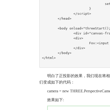
				setCameraFov(val);

			}

		</script>

	</head>

	<body onload="threeStart();">

		<div id="canvas-frame"></div>

		<div>

			Fov:<input type="text" value="45" id="txtFov"/>(0到180的值)

		</div>

	</body>

</html>

明白了正投影的效果，我们现在将相
们变成如下的代码：
camera = new THREE.PerspectiveCamera(
效果如下: