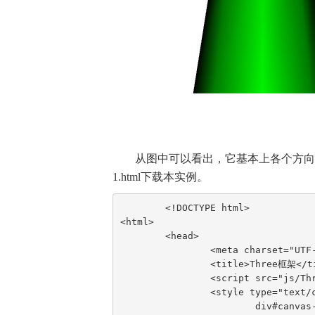
从图中可以看出，它基本上各个方向
1.html下载本实例。
	<!DOCTYPE html>

<html>

	<head>

		<meta charset="UTF-8">

		<title>Three框架</title>

		<script src="js/Three.js"></script>

		<style type="text/css">

			div#canvas-frame {
