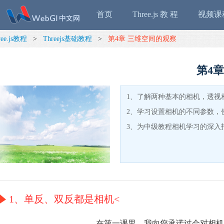
首页
Three.js 教 程
视频课
ree.js教程
>
Threejs基础教程
>
第4章 三维空间的观察
第4
1、了解两种基本的相机，透视
2、学习设置相机的不同参数，
3、为中级教程相机学习的深入
1、单反、双反都是相机<
在第一课里，我向您承诺过会对相机