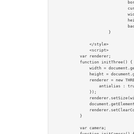
				border: none;

				cursor: pointer;

				width: 100%;

				height: 600px;

				background-color: #EEEEEE;

			}

		</style>

		<script>

            var renderer;

            function initThree() {

                width = document.getElementById('canvas-frame').clientWidth;

                height = document.getElementById('canvas-frame').clientHeight;

                renderer = new THREE.WebGLRenderer({

                    antialias : true

                });

                renderer.setSize(width, height);

                document.getElementById('canvas-frame').appendChild(renderer.domElement);

                renderer.setClearColor(0xFFFFFF, 1.0);

            }

            var camera;

            function initCamera() {
