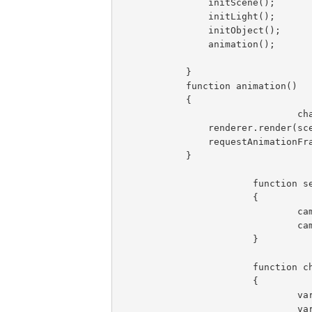
                initScene();

                initLight();

                initObject();

                animation();

            }

            function animation()

            {

				changeFov();

                renderer.render(scene, camera);

                requestAnimationFrame(animation);

            }

			function setCameraFov(fov)

			{

				camera.fov = fov;

				camera.updateProjectionMatrix();

			}

			function changeFov()

			{

				var txtFov = document.getElementById("txtFov").value;

				var val = parseFloat(txtFov);
