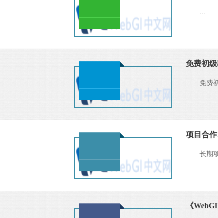
...
免费初级
免费
项目合作
长期项
《Web